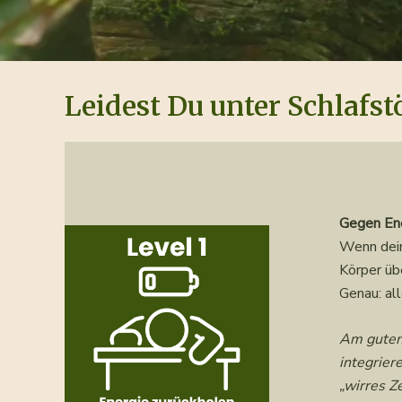
Leidest Du unter Schlafs
Gegen Ene
Wenn dein
Körper üb
Genau: al
Am guten 
integrier
„wirres Z