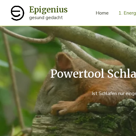
Zum
Epigenius
Inhalt
Home
1. Energ
gesund gedacht
springen
Powertool Schla
Ist Schlafen nur ein