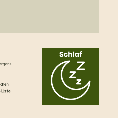
orgens
schen
-Liste