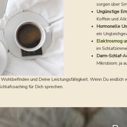
sorgen über Sm
Ungünstige Ern
Koffein und Al
Hormonelle Ung
ein Ungleichge
Elektrosmog u
im Schlafzimme
Darm-Schlaf-A
Mikrobiom. ja a
 Wohlbefinden und Deine Leistungsfähigkeit. Wenn Du endlich w
Schlafcoaching für Dich sprechen.