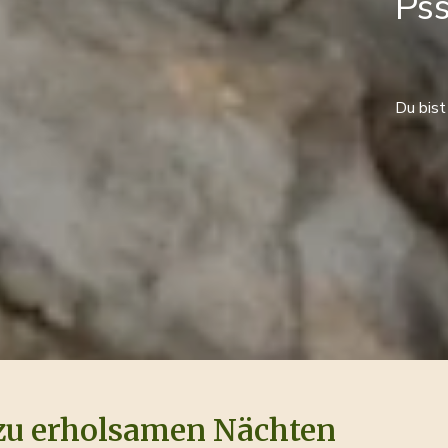
Pss
Du bist
zu erholsamen Nächten