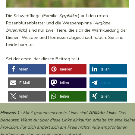
Die Schwebfliege (Familie
Syrphidae
) auf den roten
Rosenblütenblätter und die Wespenspinne (
Argiope
bruennichi
) sind nur zwei Tiere, die sich die Warnkleidung der
Bienen, Wespen und Hornissen abgeschaut haben. Sie sind
beide harmlos.
Sei der erste, der diesen Beitrag teilt.
teilen
merken
teilen
E-Mail
teilen
teilen
teilen
teilen
teilen
Hinweis 1
: Mit * gekennzeichnete Links sind
Affiliate-Links
. Das
bedeutet: Wenn du über diese Links einkaufst, erhalte ich eine kleine
Provision. Für dich ändert sich am Preis nichts. Alle empfohlenen
Produkte wurden von mir selbst getestet.