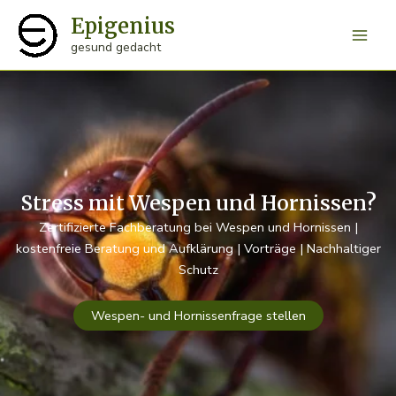
Zum
Epigenius
Inhalt
Main
gesund gedacht
springen
Men
Stress mit Wespen und Hornissen?
Zertifizierte Fachberatung bei Wespen und Hornissen |
kostenfreie Beratung und Aufklärung | Vorträge | Nachhaltiger
Schutz
Wespen- und Hornissenfrage stellen