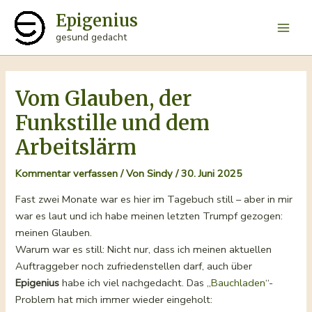
Zum
Epigenius
Inhalt
Main
gesund gedacht
springen
Men
Vom Glauben, der
Funkstille und dem
Arbeitslärm
Kommentar verfassen
/ Von
Sindy
/
30. Juni 2025
Fast zwei Monate war es hier im Tagebuch still – aber in mir
war es laut und ich habe meinen letzten Trumpf gezogen:
meinen Glauben.
Warum war es still: Nicht nur, dass ich meinen aktuellen
Auftraggeber noch zufriedenstellen darf, auch über
Epigenius
habe ich viel nachgedacht. Das „
Bauchladen
“-
Problem hat mich immer wieder eingeholt: