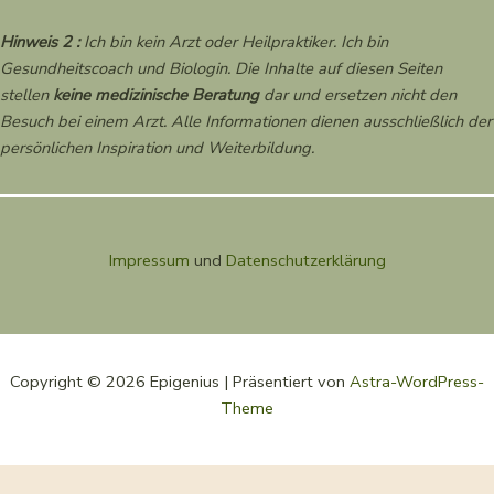
Hinweis 2 :
Ich bin kein Arzt oder Heilpraktiker. Ich bin
Gesundheitscoach und Biologin. Die Inhalte auf diesen Seiten
stellen
keine medizinische Beratung
dar und ersetzen nicht den
Besuch bei einem Arzt. Alle Informationen dienen ausschließlich der
persönlichen Inspiration und Weiterbildung.
Impressum
und
Datenschutzerklärung
Copyright © 2026 Epigenius | Präsentiert von
Astra-WordPress-
Theme