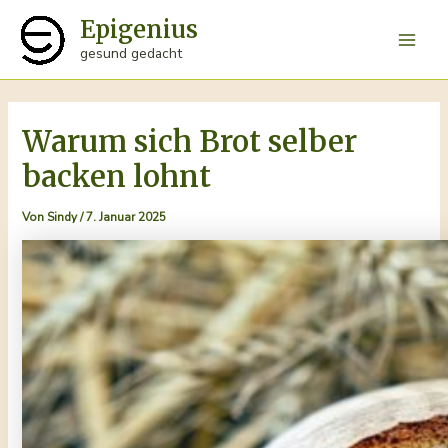
Zum
Epigenius
Inhalt
Main
gesund gedacht
springen
Men
Warum sich Brot selber
backen lohnt
Von
Sindy
/
7. Januar 2025