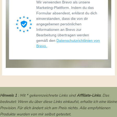
Wir verwenden Brevo als unsere
Marketing-Plattform. Indem du das
Formular absendest, erklärst du dich
einverstanden, dass die von dir
angegebenen persönlichen
Informationen an Brevo zur
Bearbeitung übertragen werden
gemäß den
Datenschutzrichtlinien von
Brevo.
Hinweis 1
: Mit * gekennzeichnete Links sind
Affiliate-Links
. Das
bedeutet: Wenn du über diese Links einkaufst, erhalte ich eine kleine
Provision. Für dich ändert sich am Preis nichts. Alle empfohlenen
Produkte wurden von mir selbst getestet.