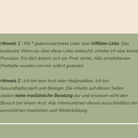
Hinweis 1
: Mit * gekennzeichnete Links sind
Affiliate-Links
. Das
bedeutet: Wenn du über diese Links einkaufst, erhalte ich eine kleine
Provision. Für dich ändert sich am Preis nichts. Alle empfohlenen
Produkte wurden von mir selbst getestet.
Hinweis 2 :
Ich bin kein Arzt oder Heilpraktiker. Ich bin
Gesundheitscoach und Biologin. Die Inhalte auf diesen Seiten
stellen
keine medizinische Beratung
dar und ersetzen nicht den
Besuch bei einem Arzt. Alle Informationen dienen ausschließlich der
persönlichen Inspiration und Weiterbildung.