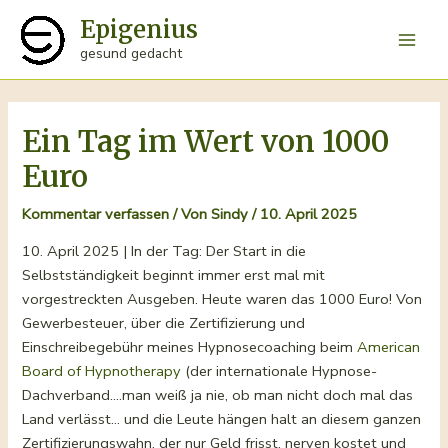
Zum
Epigenius
Inhalt
Main
gesund gedacht
springen
Men
Ein Tag im Wert von 1000
Euro
Kommentar verfassen
/ Von
Sindy
/
10. April 2025
10. April 2025 | In der Tag: Der Start in die
Selbstständigkeit beginnt immer erst mal mit
vorgestreckten Ausgeben. Heute waren das 1000 Euro! Von
Gewerbesteuer, über die Zertifizierung und
Einschreibegebühr meines Hypnosecoaching beim
American
Board of Hypnotherapy
(der internationale Hypnose-
Dachverband….man weiß ja nie, ob man nicht doch mal das
Land verlässt… und die Leute hängen halt an diesem ganzen
Zertifizierungswahn, der nur Geld frisst, nerven kostet und