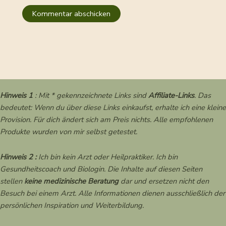
Hinweis 1
: Mit * gekennzeichnete Links sind
Affiliate-Links
. Das
bedeutet: Wenn du über diese Links einkaufst, erhalte ich eine kleine
Provision. Für dich ändert sich am Preis nichts. Alle empfohlenen
Produkte wurden von mir selbst getestet.
Hinweis 2 :
Ich bin kein Arzt oder Heilpraktiker. Ich bin
Gesundheitscoach und Biologin. Die Inhalte auf diesen Seiten
stellen
keine medizinische Beratung
dar und ersetzen nicht den
Besuch bei einem Arzt. Alle Informationen dienen ausschließlich der
persönlichen Inspiration und Weiterbildung.