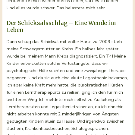
Ich kämpfte mich wieder durchs Leben, satt es zu lieben.
Und alles wurde schwer. Das belastete mich sehr.
Der Schicksalsschlag – Eine Wende im
Leben
Dann schlug das Schicksal mit voller Härte zu: 2009 starb
meine Schwiegermutter an Krebs. Ein halbes Jahr später
wurde bei meinem Mann Krebs diagnostiziert. Ein T4! Meine
Kinder entwickelten solche Verlustängste, dass wir
psychologische Hilfe suchten und eine zweijährige Therapie
begannen. Und da sie auch eine akute Legasthenie bekamen,
ich aber keine Kraft mehr hatte, die bürokratischen Hürden
für einen Lerntherapieplatz zu reißen, ging ich den für mich
leichteren Weg: Ich meldete mich selbst zu Ausbilung als
Lerntherapeuten und Legasthenietrainer an, da ich ohnehin
nicht arbeiten konnte mit 2 minderjährigen von Ängsten
geplagten Kindern allein zu Hause. Und irgendwo zwischen
Büchern, Krankenhausbesuchen, Schulegesprächen.