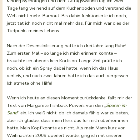
Kinderpsychologen und dem Alltagswahnin lag ich zwei
Tage lang weinend auf dem Küchenboden und verstand die
Welt nicht mehr. Burnout. Bis dahin funktionierte ich noch,
jetzt tat ich noch nicht mal mehr das. Für mich war dies der
Tiefpunkt meines Lebens.
Nach der Desensibilisierung hatte ich drei Jahre lang Ruhe!
Zum ersten Mal – so lange ich mich erinnern konnte –
brauchte ich abends kein Kortison. Lange Zeit prüfte ich
noch, ob ich ein Spray dabei hatte, wenn ich das Haus
verließ, und nach zwei Jahren hatte ich das auch vergessen.
Ich atmete ohne Hilfe!
Wenn ich heute an diesen Moment zurückdenke, fällt mir der
Text von Margarete Fishback Powers von den „
Spuren im
Sand
“ ein. Ich weiß nicht, ob ich damals fähig war zu beten,
aber ich glaube, dass mein Herz das für mich übernommen
hatte. Mein Kopf konnte es nicht. Als mein Mann kurz vor
Weihnachten 2009 operiert wurde, ging ich mit unseren