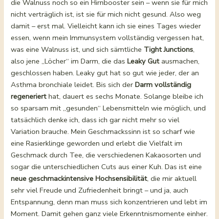
die Walnuss noch so ein Hirnbooster sein – wenn sie für mich
nicht verträglich ist, ist sie für mich nicht gesund. Also weg
damit – erst mal. Vielleicht kann ich sie eines Tages wieder
essen, wenn mein Immunsystem vollständig vergessen hat,
was eine Walnuss ist, und sich sämtliche
Tight Junctions
,
also jene „Löcher“ im Darm, die das
Leaky Gut
ausmachen,
geschlossen haben. Leaky gut hat so gut wie jeder, der an
Asthma bronchiale leidet. Bis sich der
Darm vollständig
regeneriert
hat, dauert es sechs Monate. Solange bleibe ich
so sparsam mit „gesunden“ Lebensmitteln wie möglich, und
tatsächlich denke ich, dass ich gar nicht mehr so viel
Variation brauche. Mein Geschmackssinn ist so scharf wie
eine Rasierklinge geworden und erlebt die Vielfalt im
Geschmack durch Tee, die verschiedenen Kakaosorten und
sogar die unterschiedlichen Cuts aus einer Kuh. Das ist eine
neue geschmackintensive Hochsensibilität
, die mir aktuell
sehr viel Freude und Zufriedenheit bringt – und ja, auch
Entspannung, denn man muss sich konzentrieren und lebt im
Moment. Damit gehen ganz viele Erkenntnismomente einher.