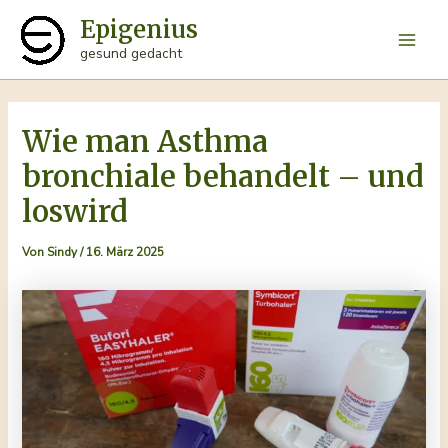
Zum
Epigenius
Inhalt
Main
gesund gedacht
springen
Men
Wie man Asthma
bronchiale behandelt – und
loswird
Von
Sindy
/
16. März 2025