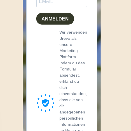
ANMELDEN
Wir verwenden
Brevo als
unsere
Marketing-
Plattform.
Indem du das
Formular
absendest,
erklärst du
dich
einverstanden,
dass die von
dir
angegebenen
persönlichen
Informationen
an Brevo zur