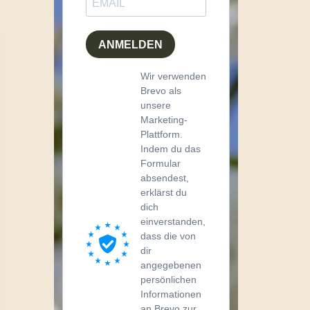
ANMELDEN
Wir verwenden
Brevo als
unsere
Marketing-
Plattform.
Indem du das
Formular
absendest,
erklärst du
dich
einverstanden,
dass die von
dir
angegebenen
persönlichen
Informationen
an Brevo zur