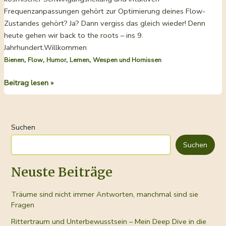
Frequenzanpassungen gehört zur Optimierung deines Flow-
Zustandes gehört? Ja? Dann vergiss das gleich wieder! Denn
heute gehen wir back to the roots – ins 9.
Jahrhundert.Willkommen
,
,
,
,
Bienen
Flow
Humor
Lernen
Wespen und Hornissen
Leben
Beitrag lesen »
im
Flow
mit
Suchen
mittelalterlichem
Bienenzauber
Suchen
Neuste Beiträge
Träume sind nicht immer Antworten, manchmal sind sie
Fragen
Rittertraum und Unterbewusstsein – Mein Deep Dive in die