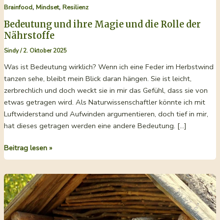
,
,
Brainfood
Mindset
Resilienz
Bedeutung und ihre Magie und die Rolle der
Nährstoffe
Sindy
/
2. Oktober 2025
Was ist Bedeutung wirklich? Wenn ich eine Feder im Herbstwind
tanzen sehe, bleibt mein Blick daran hängen. Sie ist leicht,
zerbrechlich und doch weckt sie in mir das Gefühl, dass sie von
etwas getragen wird. Als Naturwissenschaftler könnte ich mit
Luftwiderstand und Aufwinden argumentieren, doch tief in mir,
hat dieses getragen werden eine andere Bedeutung. […]
Bedeutung
Beitrag lesen »
und
ihre
Magie
und
die
Rolle