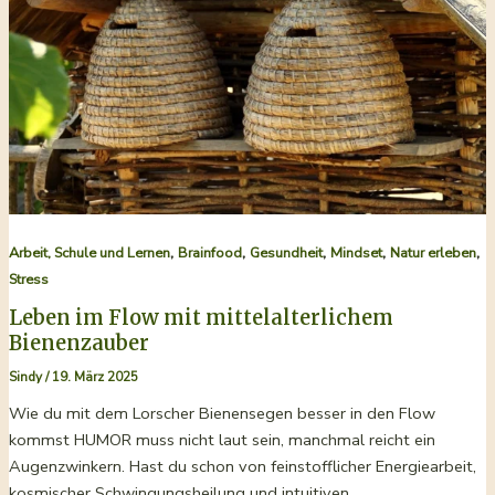
der
Nährstoffe
,
,
,
,
,
Arbeit, Schule und Lernen
Brainfood
Gesundheit
Mindset
Natur erleben
Stress
Leben im Flow mit mittelalterlichem
Bienenzauber
Sindy
/
19. März 2025
Wie du mit dem Lorscher Bienensegen besser in den Flow
kommst HUMOR muss nicht laut sein, manchmal reicht ein
Augenzwinkern. Hast du schon von feinstofflicher Energiearbeit,
kosmischer Schwingungsheilung und intuitiven