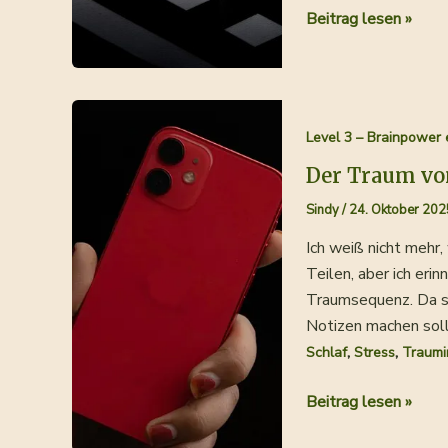
Rittertraum
Beitrag lesen »
und
Unterbewusstsein
–
Mein
Level 3 – Brainpower 
Deep
Dive
Der Traum v
in
Sindy
/
24. Oktober 202
die
Ich weiß nicht mehr
Traumanalyse
Teilen, aber ich eri
Traumsequenz. Da si
Notizen machen soll
,
,
Schlaf
Stress
Traumi
Der
Beitrag lesen »
Traum