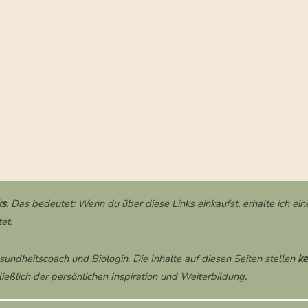
ks
. Das bedeutet: Wenn du über diese Links einkaufst, erhalte ich eine
et.
esundheitscoach und Biologin. Die Inhalte auf diesen Seiten stellen
ke
ießlich der persönlichen Inspiration und Weiterbildung.