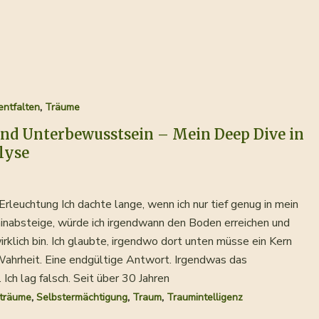
,
entfalten
Träume
und Unterbewusstsein – Mein Deep Dive in
lyse
rleuchtung Ich dachte lange, wenn ich nur tief genug in mein
nabsteige, würde ich irgendwann den Boden erreichen und
irklich bin. Ich glaubte, irgendwo dort unten müsse ein Kern
 Wahrheit. Eine endgültige Antwort. Irgendwas das
 Ich lag falsch. Seit über 30 Jahren
,
,
,
sträume
Selbstermächtigung
Traum
Traumintelligenz