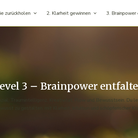
ie zurückholen
2. Klarheit gewinnen
3. Brainpower 
evel 3 – Brainpower entfalt
nzial: Traumintelligenz, Kreativität, Flow und Bewusstsein. Du l
wusst zu gestalten, mit Klarheit, Intuition und schöpferischer Kra