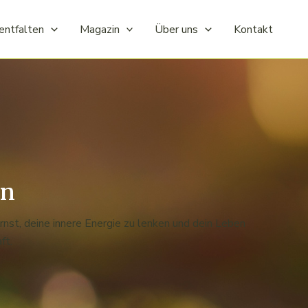
entfalten
Magazin
Über uns
Kontakt
en
ernst, deine innere Energie zu lenken und dein Leben
ft.