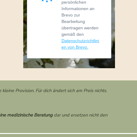
persönlichen
Informationen an
Brevo zur
Bearbeitung
übertragen werden
gemäß den
Datenschutzrichtlini
en von Brevo.
 kleine Provision. Für dich ändert sich am Preis nichts.
ine medizinische Beratung
dar und ersetzen nicht den