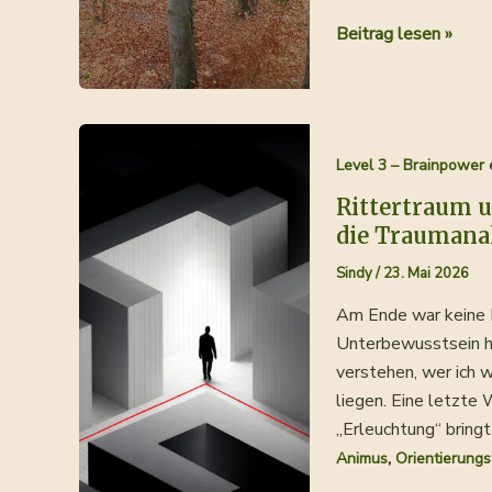
Träume
Beitrag lesen »
sind
nicht
immer
Antworten,
Level 3 – Brainpower 
manchmal
sind
Rittertraum 
sie
die Traumana
Fragen
Sindy
/
23. Mai 2026
Am Ende war keine E
Unterbewusstsein hi
verstehen, wer ich w
liegen. Eine letzte
„Erleuchtung“ bringt.
,
Animus
Orientierung