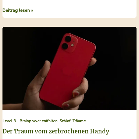
Rittertraum
Beitrag lesen »
und
Unterbewusstsein
–
Mein
Deep
Dive
in
die
Traumanalyse
,
,
Level 3 – Brainpower entfalten
Schlaf
Träume
Der Traum vom zerbrochenen Handy