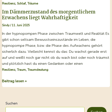
,
,
Resilienz
Schlaf
Träume
Im Dämmerzustand des morgentlichem
Erwachens liegt Wahrhaftigkeit
Sindy
/
11. Juni 2025
In der hypnopompen Phase zwischen Traumwelt und Realität Es
gibt schon seltsam Bewusstseinszustände im Leben, die
hypnopompe Phase, bzw. die Phase des Aufwachens gehört
sicherlich dazu. Vielleicht kennst du das: Du wachst gerade erst
auf und weißt noch gar nicht ob du wach bist oder noch träumst
und plötzlich hast du einen Gedanken oder einen
,
,
Resilienz
Traum
Traumdeutung
Im
Beitrag lesen »
Dämmerzustand
des
morgentlichem
Suchen
Erwachens
liegt
Suchen