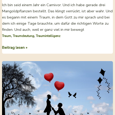
Ich bin seid einem Jahr ein Carnivor. Und ich habe gerade drei
Mangoldpflanzen bestellt. Das klingt verrückt, ist aber wahr. Und
es begann mit einem Traum, in dem Gott zu mir sprach und bei
dem ich einige Tage brauchte, um dafür die richtigen Worte zu
finden. Und auch, weil er ganz viel in mir bewegt
,
,
Traum
Traumdeutung
Traumintelligenz
Zwischen
Beitrag lesen »
Gott
und
Mangold
oder
wenn
Träume
heilig
sind