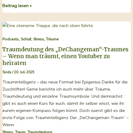
Traumdeutung
Beitrag lesen »
nach
C.G.
Jung
–
,
,
,
Podcasts
Schlaf
Stress
Träume
Wenn
man
Traumdeutung des „DeChangeman“-Traumes
träumt,
– Wenn man träumt, einen Youtuber zu
einen
heiraten
Youtuber
Sindy
/
20. Juli 2025
zu
Traumintelligenz – das neue Format bei Epigenius Danke für die
heiraten,
Zuschriften! Gerne berichte ich euch mehr über Träume,
Teil
Traumdeutung und einzelne Traumsymbole. Und demnächst
2
gibt es auch einen Kurs für euch, damit ihr selber wisst, wie ihr
eurem eigenen Kompass folgen könnt. Doch zuerst gibt es die
erste Folge von Traumintelligenz: Der „DeChangeman-Traum“ –
Wenn
,
,
Stress
Traum
Traumdeutung