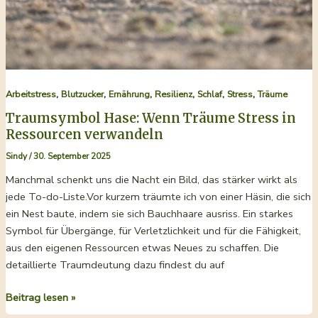
,
,
,
,
,
,
Arbeitstress
Blutzucker
Ernährung
Resilienz
Schlaf
Stress
Träume
Traumsymbol Hase: Wenn Träume Stress in
Ressourcen verwandeln
Sindy
/
30. September 2025
Manchmal schenkt uns die Nacht ein Bild, das stärker wirkt als
jede To-do-Liste.Vor kurzem träumte ich von einer Häsin, die sich
ein Nest baute, indem sie sich Bauchhaare ausriss. Ein starkes
Symbol für Übergänge, für Verletzlichkeit und für die Fähigkeit,
aus den eigenen Ressourcen etwas Neues zu schaffen. Die
detaillierte Traumdeutung dazu findest du auf
Traumsymbol
Beitrag lesen »
Hase: