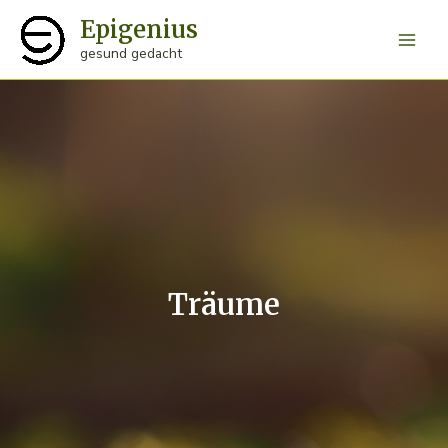
Zum
Epigenius
Inhalt
Main
gesund gedacht
springen
Men
Träume