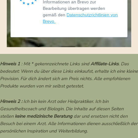
Informationen an Brevo zur
Bearbeitung übertragen werden
gemäß den
Datenschutzrichtlinien von
Brevo.
Hinweis 1
: Mit * gekennzeichnete Links sind
Affiliate-Links
. Das
bedeutet: Wenn du über diese Links einkaufst, erhalte ich eine kleine
Provision. Für dich ändert sich am Preis nichts. Alle empfohlenen
Produkte wurden von mir selbst getestet.
Hinweis 2 :
Ich bin kein Arzt oder Heilpraktiker. Ich bin
Gesundheitscoach und Biologin. Die Inhalte auf diesen Seiten
stellen
keine medizinische Beratung
dar und ersetzen nicht den
Besuch bei einem Arzt. Alle Informationen dienen ausschließlich der
persönlichen Inspiration und Weiterbildung.