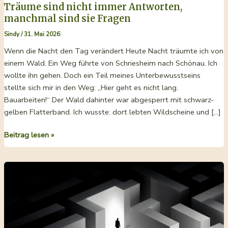
Träume sind nicht immer Antworten,
manchmal sind sie Fragen
Sindy
/
31. Mai 2026
Wenn die Nacht den Tag verändert Heute Nacht träumte ich von
einem Wald. Ein Weg führte von Schriesheim nach Schönau. Ich
wollte ihn gehen. Doch ein Teil meines Unterbewusstseins
stellte sich mir in den Weg: „Hier geht es nicht lang.
Bauarbeiten!“ Der Wald dahinter war abgesperrt mit schwarz-
gelben Flatterband. Ich wusste: dort lebten Wildscheine und […]
Träume
Beitrag lesen »
sind
nicht
immer
Antworten,
manchmal
sind
sie