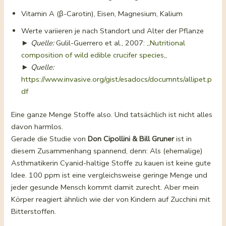
Vitamin A (β-Carotin), Eisen, Magnesium, Kalium
Werte variieren je nach Standort und Alter der Pflanze
►
Quelle:
Gulil-Guerrero et al., 2007: „
Nutritional
composition of wild edible crucifer species
„
►
Quelle:
https://www.invasive.org/gist/esadocs/documnts/allipet.p
df
Eine ganze Menge Stoffe also. Und tatsächlich ist nicht alles
davon harmlos.
Gerade die Studie von
Don Cipollini & Bill Gruner
ist in
diesem Zusammenhang spannend, denn: Als (ehemalige)
Asthmatikerin Cyanid-haltige Stoffe zu kauen ist keine gute
Idee. 100 ppm ist eine vergleichsweise geringe Menge und
jeder gesunde Mensch kommt damit zurecht. Aber mein
Körper reagiert ähnlich wie der von Kindern auf Zucchini mit
Bitterstoffen.