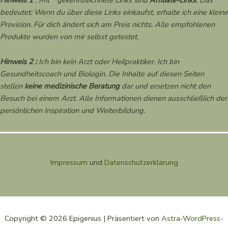
bedeutet: Wenn du über diese Links einkaufst, erhalte ich eine kleine
Provision. Für dich ändert sich am Preis nichts. Alle empfohlenen
Produkte wurden von mir selbst getestet.
Hinweis 2 :
Ich bin kein Arzt oder Heilpraktiker. Ich bin
Gesundheitscoach und Biologin. Die Inhalte auf diesen Seiten
stellen
keine medizinische Beratung
dar und ersetzen nicht den
Besuch bei einem Arzt. Alle Informationen dienen ausschließlich der
persönlichen Inspiration und Weiterbildung.
Impressum
und
Datenschutzerklärung
Copyright © 2026 Epigenius | Präsentiert von
Astra-WordPress-