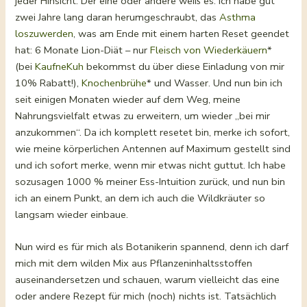
jeder Hinsicht. Der eine oder andere weiß es: Ich habe gut
zwei Jahre lang daran herumgeschraubt, das
Asthma
loszuwerden
, was am Ende mit einem harten Reset geendet
hat: 6 Monate Lion-Diät – nur
Fleisch von Wiederkäuern
*
(bei
KaufneKuh
bekommst du über diese Einladung von mir
10% Rabatt!),
Knochenbrühe
* und Wasser. Und nun bin ich
seit einigen Monaten wieder auf dem Weg, meine
Nahrungsvielfalt etwas zu erweitern, um wieder „bei mir
anzukommen“. Da ich komplett resetet bin, merke ich sofort,
wie meine körperlichen Antennen auf Maximum gestellt sind
und ich sofort merke, wenn mir etwas nicht guttut. Ich habe
sozusagen 1000 % meiner Ess-Intuition zurück, und nun bin
ich an einem Punkt, an dem ich auch die Wildkräuter so
langsam wieder einbaue.
Nun wird es für mich als Botanikerin spannend, denn ich darf
mich mit dem wilden Mix aus Pflanzeninhaltsstoffen
auseinandersetzen und schauen, warum vielleicht das eine
oder andere Rezept für mich (noch) nichts ist. Tatsächlich