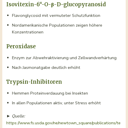
Isovitexin-6“-O-β-D-glucopyranosid
Flavonglycosid mit vermuteter Schutzfunktion
Nordamerikanische Populationen zeigen höhere
Konzentrationen
Peroxidase
Enzym zur Abwehraktivierung und Zellwandverhärtung
Nach Jasmonatgabe deutlich erhöht
Trypsin-Inhibitoren
Hemmen Proteinverdauung bei Insekten
In allen Populationen aktiv, unter Stress erhöht
►
Quelle:
https://www.fs.usda.gov/ne/newtown_square/publications/te