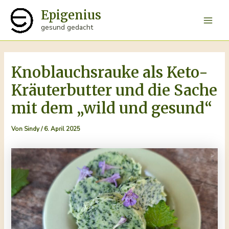
Zum
Epigenius
Inhalt
Main
gesund gedacht
springen
Men
Knoblauchsrauke als Keto-
Kräuterbutter und die Sache
mit dem „wild und gesund“
Von
Sindy
/
6. April 2025