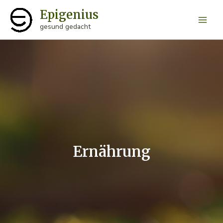
Zum
Epigenius
Inhalt
Main
gesund gedacht
springen
Men
Ernährung