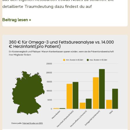
detaillierte Traumdeutung dazu findest du auf
Traumsymbol
Beitrag lesen »
Hase:
Wenn
Träume
Stress
in
Ressourcen
verwandeln