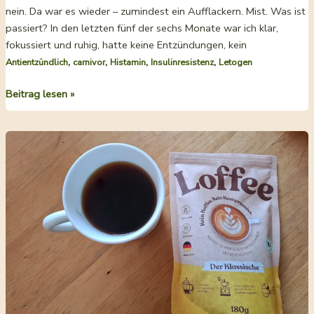
nein. Da war es wieder – zumindest ein Aufflackern. Mist. Was ist
passiert? In den letzten fünf der sechs Monate war ich klar,
fokussiert und ruhig, hatte keine Entzündungen, kein
,
,
,
,
Antientzündlich
carnivor
Histamin
Insulinresistenz
Letogen
Carnivore-
Beitrag lesen »
Diät:
Wie
man
eine
Low-
Carb-
Pizza
mit
5
Triggern
belegt