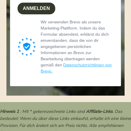
ANMELDEN
Wir verwenden Brevo als unsere
Marketing-Plattform. Indem du das
Formular absendest, erklärst du dich
einverstanden, dass die von dir
angegebenen persönlichen
Informationen an Brevo zur
Bearbeitung übertragen werden
gemäß den
Datenschutzrichtlinien von
Brevo.
Hinweis 1
: Mit * gekennzeichnete Links sind
Affiliate-Links
. Das
bedeutet: Wenn du über diese Links einkaufst, erhalte ich eine kleine
Provision. Für dich ändert sich am Preis nichts. Alle empfohlenen