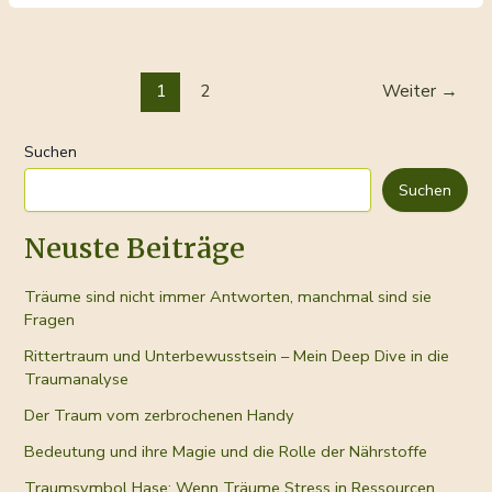
Ernährung
deine
Gesundheit
Seitennummerierung
und
1
2
Weiter
→
der
Gelassenheit
Beiträge
beeinflusst
Suchen
Suchen
Neuste Beiträge
Träume sind nicht immer Antworten, manchmal sind sie
Fragen
Rittertraum und Unterbewusstsein – Mein Deep Dive in die
Traumanalyse
Der Traum vom zerbrochenen Handy
Bedeutung und ihre Magie und die Rolle der Nährstoffe
Traumsymbol Hase: Wenn Träume Stress in Ressourcen