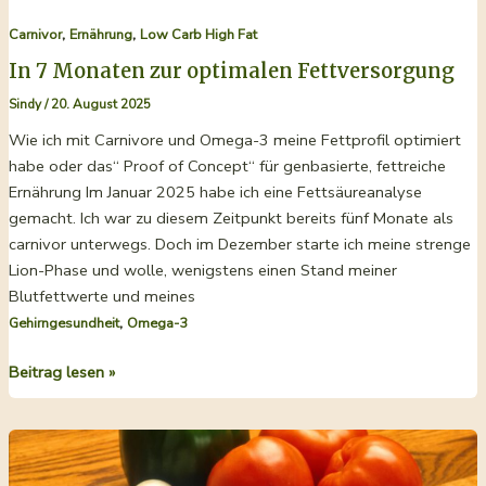
,
,
Carnivor
Ernährung
Low Carb High Fat
In 7 Monaten zur optimalen Fettversorgung
Sindy
/
20. August 2025
Wie ich mit Carnivore und Omega-3 meine Fettprofil optimiert
habe oder das“ Proof of Concept“ für genbasierte, fettreiche
Ernährung Im Januar 2025 habe ich eine Fettsäureanalyse
gemacht. Ich war zu diesem Zeitpunkt bereits fünf Monate als
carnivor unterwegs. Doch im Dezember starte ich meine strenge
Lion-Phase und wolle, wenigstens einen Stand meiner
Blutfettwerte und meines
,
Gehirngesundheit
Omega-3
In
Beitrag lesen »
7
Monaten
zur
optimalen