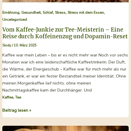
,
,
,
,
,
Ernährung
Gesundheit
Schlaf
Stress
Stress mit dem Essen
Uncategorized
Vom Kaffee-Junkie zur Tee-Meisterin – Eine
Reise durch Koffeinenzug und Dopamin-Reset
Sindy
/
10. März 2025
Kaffee war mein Leben – bis er es nicht mehr war Noch vor sechs
Monaten war ich eine leidenschaftliche Kaffeetrinkerin. Der Duft,
die Wärme, der Energieschub – Kaffee war für mich mehr als nur
ein Getränk, er war ein fester Bestandteil meiner Identität. Ohne
meinen Morgenkaffee lief nichts, ohne meinen
Nachmittagskaffee kam der Durchhänger. Und
,
Kaffee
Tee
Vom
Beitrag lesen »
Kaffee-
Junkie