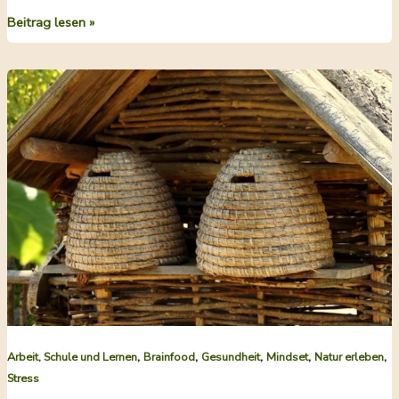
Insulinresistenz
Beitrag lesen »
–
was
tun?
Eine
Behandung
in
Eigentherapie
,
,
,
,
,
Arbeit, Schule und Lernen
Brainfood
Gesundheit
Mindset
Natur erleben
Stress