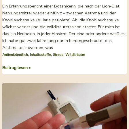
Ein Erfahrungsbericht einer Botanikerin, die nach der Lion-Diät
Nahrungsmittel wieder einführt – zwischen Asthma und der
Knoblauchsrauke (Alliaria petiolata) Ah, die Knoblauchsrauke
wächst wieder und die Wildkräutersaison startet. Für mich ist
das ein Neubeinn, in jeder Hinsicht. Der eine oder andere weiß es:
Ich habe gut zwei Jahre lang daran herumgeschraubt, das
Asthma loszuwerden, was
,
,
,
Antientzündlich
Inhaltsstoffe
Stress
Wildkräuter
Knoblauchsrauke
Beitrag lesen »
als
Keto-
Kräuterbutter
und
die
Sache
mit
dem