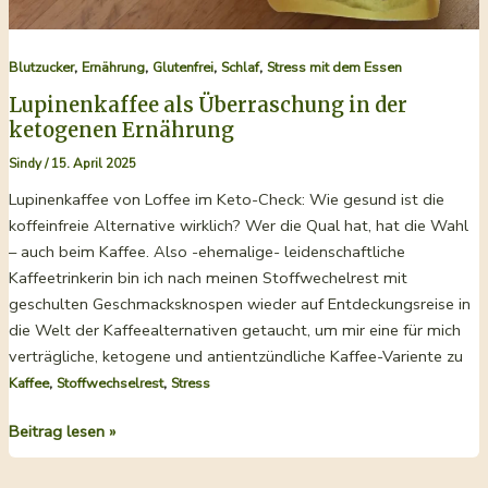
,
,
,
,
Blutzucker
Ernährung
Glutenfrei
Schlaf
Stress mit dem Essen
Lupinenkaffee als Überraschung in der
ketogenen Ernährung
Sindy
/
15. April 2025
Lupinenkaffee von Loffee im Keto-Check: Wie gesund ist die
koffeinfreie Alternative wirklich? Wer die Qual hat, hat die Wahl
– auch beim Kaffee. Also -ehemalige- leidenschaftliche
Kaffeetrinkerin bin ich nach meinen Stoffwechelrest mit
geschulten Geschmacksknospen wieder auf Entdeckungsreise in
die Welt der Kaffeealternativen getaucht, um mir eine für mich
verträgliche, ketogene und antientzündliche Kaffee-Variente zu
,
,
Kaffee
Stoffwechselrest
Stress
Lupinenkaffee
Beitrag lesen »
als
Überraschung