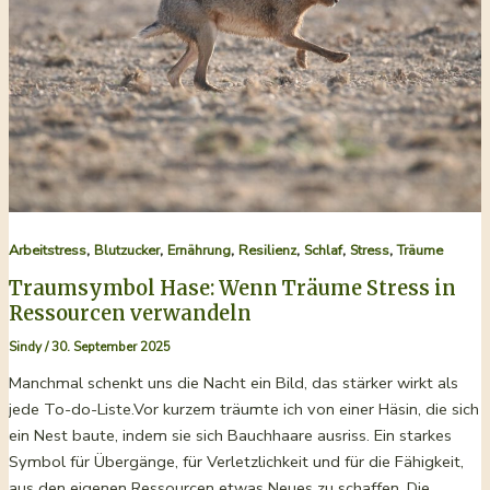
der
Nährstoffe
,
,
,
,
,
,
Arbeitstress
Blutzucker
Ernährung
Resilienz
Schlaf
Stress
Träume
Traumsymbol Hase: Wenn Träume Stress in
Ressourcen verwandeln
Sindy
/
30. September 2025
Manchmal schenkt uns die Nacht ein Bild, das stärker wirkt als
jede To-do-Liste.Vor kurzem träumte ich von einer Häsin, die sich
ein Nest baute, indem sie sich Bauchhaare ausriss. Ein starkes
Symbol für Übergänge, für Verletzlichkeit und für die Fähigkeit,
aus den eigenen Ressourcen etwas Neues zu schaffen. Die