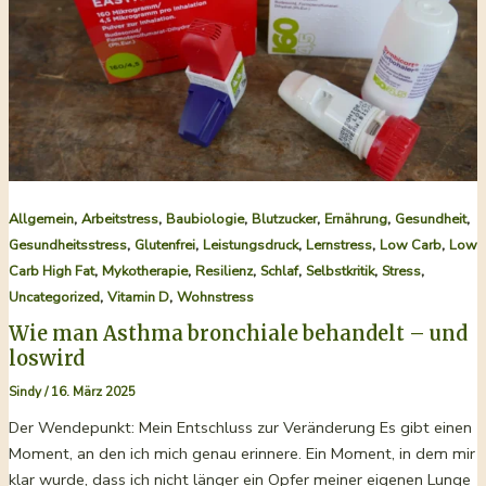
Bienenzauber
,
,
,
,
,
,
Allgemein
Arbeitstress
Baubiologie
Blutzucker
Ernährung
Gesundheit
,
,
,
,
,
Gesundheitsstress
Glutenfrei
Leistungsdruck
Lernstress
Low Carb
Low
,
,
,
,
,
,
Carb High Fat
Mykotherapie
Resilienz
Schlaf
Selbstkritik
Stress
,
,
Uncategorized
Vitamin D
Wohnstress
Wie man Asthma bronchiale behandelt – und
loswird
Sindy
/
16. März 2025
Der Wendepunkt: Mein Entschluss zur Veränderung Es gibt einen
Moment, an den ich mich genau erinnere. Ein Moment, in dem mir
klar wurde, dass ich nicht länger ein Opfer meiner eigenen Lunge