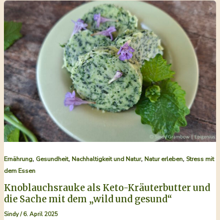
in
der
ketogenen
Ernährung
,
,
,
,
Ernährung
Gesundheit
Nachhaltigkeit und Natur
Natur erleben
Stress mit
dem Essen
Knoblauchsrauke als Keto-Kräuterbutter und
die Sache mit dem „wild und gesund“
Sindy
/
6. April 2025