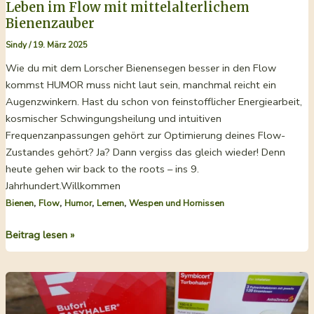
Leben im Flow mit mittelalterlichem
Bienenzauber
Sindy
/
19. März 2025
Wie du mit dem Lorscher Bienensegen besser in den Flow
kommst HUMOR muss nicht laut sein, manchmal reicht ein
Augenzwinkern. Hast du schon von feinstofflicher Energiearbeit,
kosmischer Schwingungsheilung und intuitiven
Frequenzanpassungen gehört zur Optimierung deines Flow-
Zustandes gehört? Ja? Dann vergiss das gleich wieder! Denn
heute gehen wir back to the roots – ins 9.
Jahrhundert.Willkommen
,
,
,
,
Bienen
Flow
Humor
Lernen
Wespen und Hornissen
Leben
Beitrag lesen »
im
Flow
mit
mittelalterlichem