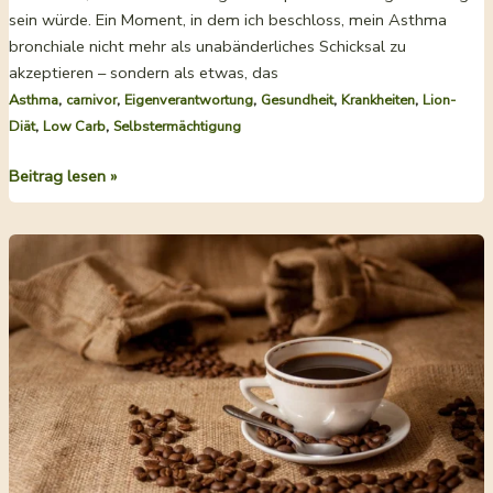
sein würde. Ein Moment, in dem ich beschloss, mein Asthma
bronchiale nicht mehr als unabänderliches Schicksal zu
akzeptieren – sondern als etwas, das
,
,
,
,
,
Asthma
carnivor
Eigenverantwortung
Gesundheit
Krankheiten
Lion-
,
,
Diät
Low Carb
Selbstermächtigung
Wie
Beitrag lesen »
man
Asthma
bronchiale
behandelt
–
und
loswird