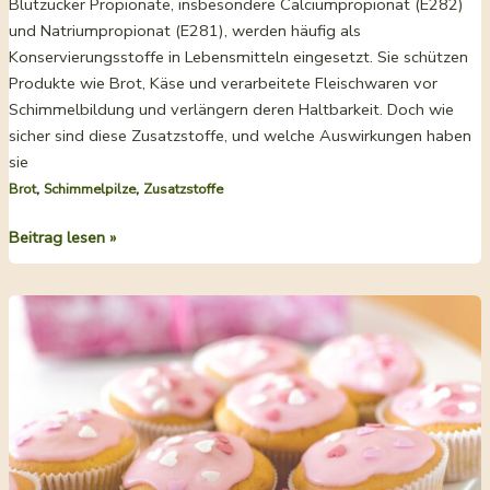
Blutzucker Propionate, insbesondere Calciumpropionat (E282)
und Natriumpropionat (E281), werden häufig als
Konservierungsstoffe in Lebensmitteln eingesetzt. Sie schützen
Produkte wie Brot, Käse und verarbeitete Fleischwaren vor
Schimmelbildung und verlängern deren Haltbarkeit. Doch wie
sicher sind diese Zusatzstoffe, und welche Auswirkungen haben
sie
,
,
Brot
Schimmelpilze
Zusatzstoffe
Warum
Beitrag lesen »
sich
Brot
selber
backen
lohnt