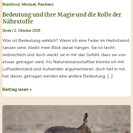
,
,
Brainfood
Mindset
Resilienz
Bedeutung und ihre Magie und die Rolle der
Nährstoffe
Sindy
/
2. Oktober 2025
Was ist Bedeutung wirklich? Wenn ich eine Feder im Herbstwind
tanzen sehe, bleibt mein Blick daran hängen. Sie ist leicht,
zerbrechlich und doch weckt sie in mir das Gefühl, dass sie von
etwas getragen wird. Als Naturwissenschaftler könnte ich mit
Luftwiderstand und Aufwinden argumentieren, doch tief in mir,
hat dieses getragen werden eine andere Bedeutung. […]
Bedeutung
Beitrag lesen »
und
ihre
Magie
und
die
Rolle