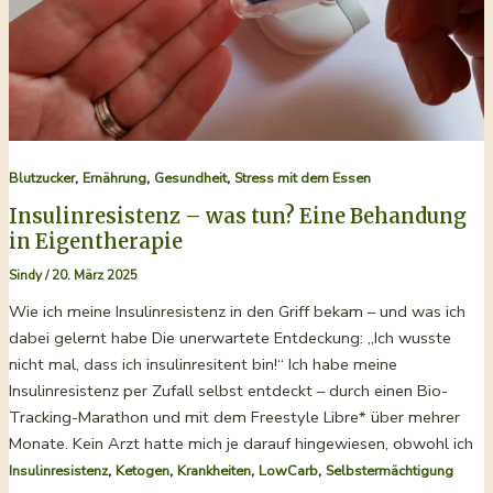
„wild
und
gesund“
,
,
,
Blutzucker
Ernährung
Gesundheit
Stress mit dem Essen
Insulinresistenz – was tun? Eine Behandung
in Eigentherapie
Sindy
/
20. März 2025
Wie ich meine Insulinresistenz in den Griff bekam – und was ich
dabei gelernt habe Die unerwartete Entdeckung: „Ich wusste
nicht mal, dass ich insulinresitent bin!“ Ich habe meine
Insulinresistenz per Zufall selbst entdeckt – durch einen Bio-
Tracking-Marathon und mit dem Freestyle Libre* über mehrer
Monate. Kein Arzt hatte mich je darauf hingewiesen, obwohl ich
,
,
,
,
Insulinresistenz
Ketogen
Krankheiten
LowCarb
Selbstermächtigung