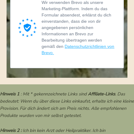
Wir verwenden Brevo als unsere
Marketing-Plattform. Indem du das
Formular absendest, erklärst du dich
einverstanden, dass die von dir
angegebenen persönlichen
Informationen an Brevo zur
Bearbeitung übertragen werden
gemäß den
Datenschutzrichtlinien von
Brevo.
Hinweis 1
: Mit * gekennzeichnete Links sind
Affiliate-Links
. Das
bedeutet: Wenn du über diese Links einkaufst, erhalte ich eine kleine
Provision. Für dich ändert sich am Preis nichts. Alle empfohlenen
Produkte wurden von mir selbst getestet.
Hinweis 2 :
Ich bin kein Arzt oder Heilpraktiker. Ich bin