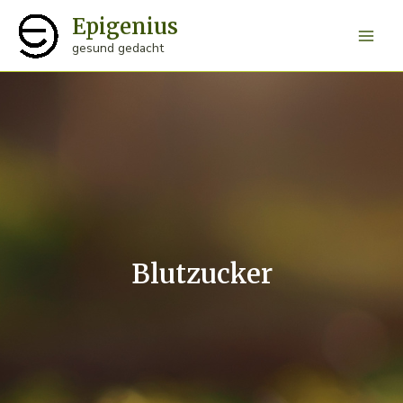
Zum
Epigenius
Inhalt
Main
gesund gedacht
springen
Men
Blutzucker