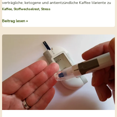
verträgliche, ketogene und antientzündliche Kaffee-Variente zu
,
,
Kaffee
Stoffwechselrest
Stress
Lupinenkaffee
Beitrag lesen »
als
Überraschung
in
der
ketogenen
Ernährung