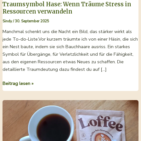
Traumsymbol Hase: Wenn Träume Stress in
Ressourcen verwandeln
Sindy
/
30. September 2025
Manchmal schenkt uns die Nacht ein Bild, das stärker wirkt als
jede To-do-Liste.Vor kurzem träumte ich von einer Häsin, die sich
ein Nest baute, indem sie sich Bauchhaare ausriss. Ein starkes
Symbol für Übergänge, für Verletzlichkeit und für die Fähigkeit,
aus den eigenen Ressourcen etwas Neues zu schaffen. Die
detaillierte Traumdeutung dazu findest du auf […]
Traumsymbol
Beitrag lesen »
Hase:
Wenn
Träume
Stress
in
Ressourcen
verwandeln