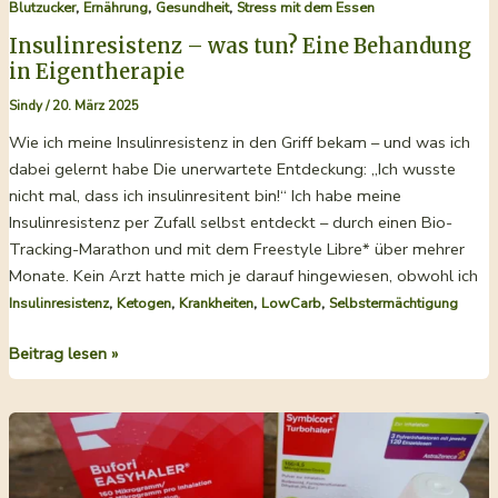
,
,
,
Blutzucker
Ernährung
Gesundheit
Stress mit dem Essen
Insulinresistenz – was tun? Eine Behandung
in Eigentherapie
Sindy
/
20. März 2025
Wie ich meine Insulinresistenz in den Griff bekam – und was ich
dabei gelernt habe Die unerwartete Entdeckung: „Ich wusste
nicht mal, dass ich insulinresitent bin!“ Ich habe meine
Insulinresistenz per Zufall selbst entdeckt – durch einen Bio-
Tracking-Marathon und mit dem Freestyle Libre* über mehrer
Monate. Kein Arzt hatte mich je darauf hingewiesen, obwohl ich
,
,
,
,
Insulinresistenz
Ketogen
Krankheiten
LowCarb
Selbstermächtigung
Insulinresistenz
Beitrag lesen »
–
was
tun?
Eine
Behandung