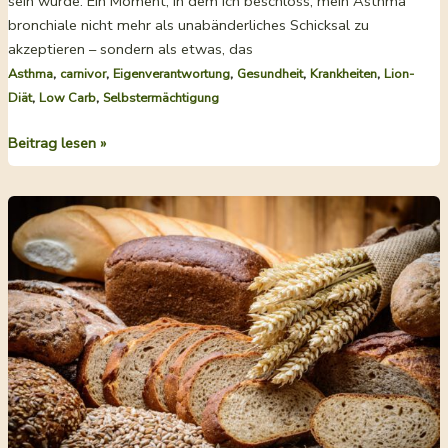
sein würde. Ein Moment, in dem ich beschloss, mein Asthma
bronchiale nicht mehr als unabänderliches Schicksal zu
akzeptieren – sondern als etwas, das
,
,
,
,
,
Asthma
carnivor
Eigenverantwortung
Gesundheit
Krankheiten
Lion-
,
,
Diät
Low Carb
Selbstermächtigung
Wie
Beitrag lesen »
man
Asthma
bronchiale
behandelt
–
und
loswird