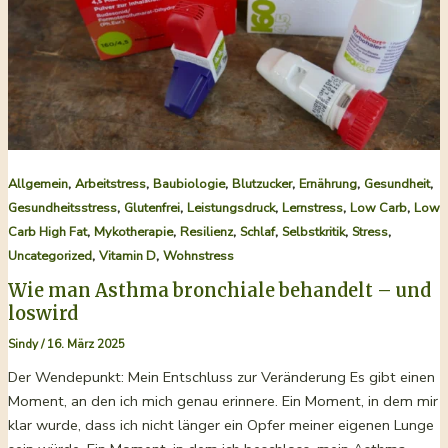
in
Eigentherapie
,
,
,
,
,
,
Allgemein
Arbeitstress
Baubiologie
Blutzucker
Ernährung
Gesundheit
,
,
,
,
,
Gesundheitsstress
Glutenfrei
Leistungsdruck
Lernstress
Low Carb
Low
,
,
,
,
,
,
Carb High Fat
Mykotherapie
Resilienz
Schlaf
Selbstkritik
Stress
,
,
Uncategorized
Vitamin D
Wohnstress
Wie man Asthma bronchiale behandelt – und
loswird
Sindy
/
16. März 2025
Der Wendepunkt: Mein Entschluss zur Veränderung Es gibt einen
Moment, an den ich mich genau erinnere. Ein Moment, in dem mir
klar wurde, dass ich nicht länger ein Opfer meiner eigenen Lunge