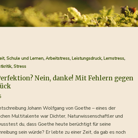
,
,
,
,
eit, Schule und Lernen
Arbeitstress
Leistungsdruck
Lernstress
,
tkritik
Stress
Perfektion? Nein, danke! Mit Fehlern gegen
lück
5
htschreibung Johann Wolfgang von Goethe – eines der
hen Multitalente war Dichter, Naturwissenschaftler und
sstest du, dass Goethe heute berüchtigt für seine
reibung sein würde? Er lebte zu einer Zeit, da gab es noch