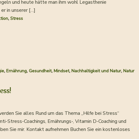
egeln und heute hätte man ihm wohl Legasthenie
er in unserer […]
,
tion
Stress
,
,
,
,
,
ie
Ernährung
Gesundheit
Mindset
Nachhaltigkeit und Natur
Natur
ess!
 werden Sie alles Rund um das Thema „Hilfe bei Stress“
 Anti-Stress-Coachings, Ernährungs-, Vitamin D-Coaching und
iben Sie mir. Kontakt aufnehmen Buchen Sie ein kostenloses