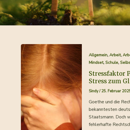
,
,
Allgemein
Arbeit
Arb
,
,
Mindset
Schule
Selbs
Stressfaktor 
Stress zum G
Sindy
/
25. Februar 202
Goethe und die Rec
bekanntesten deutsc
Staatsmann. Doch wu
fehlerhafte Rechtsch