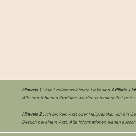
Hinweis 1
: Mit * gekennzeichnete Links sind
Affiliate-Lin
Alle empfohlenen Produkte wurden von mir selbst getest
Hinweis 2 :
Ich bin kein Arzt oder Heilpraktiker. Ich bin G
Besuch bei einem Arzt. Alle Informationen dienen ausschl