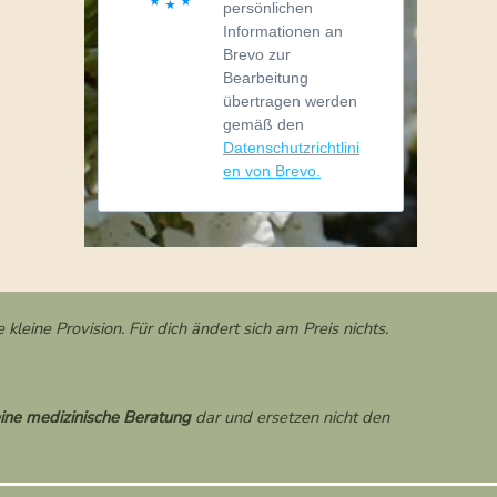
persönlichen
Informationen an
Brevo zur
Bearbeitung
übertragen werden
gemäß den
Datenschutzrichtlini
en von Brevo.
 kleine Provision. Für dich ändert sich am Preis nichts.
ine medizinische Beratung
dar und ersetzen nicht den