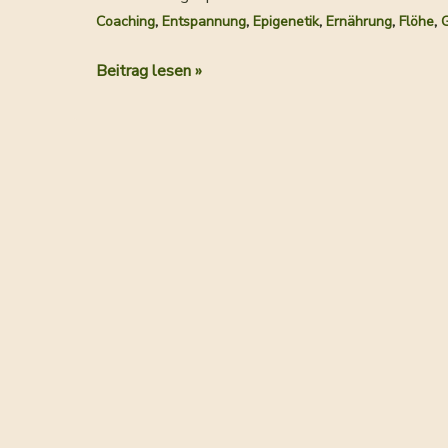
,
,
,
,
,
Coaching
Entspannung
Epigenetik
Ernährung
Flöhe
Mit
Beitrag lesen »
Begeisterung
raus
aus
dem
Stress!