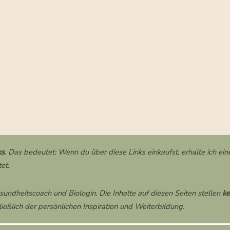
ks
. Das bedeutet: Wenn du über diese Links einkaufst, erhalte ich eine
et.
esundheitscoach und Biologin. Die Inhalte auf diesen Seiten stellen
ke
ießlich der persönlichen Inspiration und Weiterbildung.