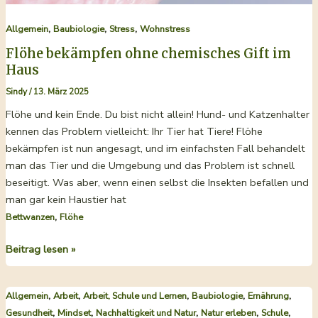
,
,
,
Allgemein
Baubiologie
Stress
Wohnstress
Flöhe bekämpfen ohne chemisches Gift im
Haus
Sindy
/
13. März 2025
Flöhe und kein Ende. Du bist nicht allein! Hund- und Katzenhalter
kennen das Problem vielleicht: Ihr Tier hat Tiere! Flöhe
bekämpfen ist nun angesagt, und im einfachsten Fall behandelt
man das Tier und die Umgebung und das Problem ist schnell
beseitigt. Was aber, wenn einen selbst die Insekten befallen und
man gar kein Haustier hat
,
Bettwanzen
Flöhe
Flöhe
Beitrag lesen »
bekämpfen
ohne
,
,
,
,
,
Allgemein
Arbeit
Arbeit, Schule und Lernen
Baubiologie
Ernährung
chemisches
,
,
,
,
,
Gesundheit
Mindset
Nachhaltigkeit und Natur
Natur erleben
Schule
Gift