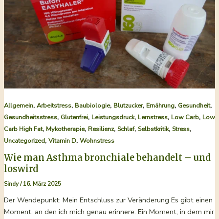
–
Weichschaum-
Kissen
unter
der
Lupe
,
,
,
,
,
,
Allgemein
Arbeitstress
Baubiologie
Blutzucker
Ernährung
Gesundheit
,
,
,
,
,
Gesundheitsstress
Glutenfrei
Leistungsdruck
Lernstress
Low Carb
Low
,
,
,
,
,
,
Carb High Fat
Mykotherapie
Resilienz
Schlaf
Selbstkritik
Stress
,
,
Uncategorized
Vitamin D
Wohnstress
Wie man Asthma bronchiale behandelt – und
loswird
Sindy
/
16. März 2025
Der Wendepunkt: Mein Entschluss zur Veränderung Es gibt einen
Moment, an den ich mich genau erinnere. Ein Moment, in dem mir