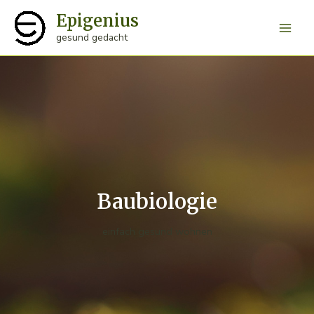
Zum
Epigenius
Inhalt
Main
gesund gedacht
springen
Men
Baubiologie
einfach gesund wohnen