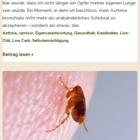
klar wurde, dass ich nicht länger ein Opfer meiner eigenen Lunge
sein würde. Ein Moment, in dem ich beschloss, mein Asthma
bronchiale nicht mehr als unabänderliches Schicksal zu
akzeptieren – sondern als etwas, das
,
,
,
,
,
Asthma
carnivor
Eigenverantwortung
Gesundheit
Krankheiten
Lion-
,
,
Diät
Low Carb
Selbstermächtigung
Wie
Beitrag lesen »
man
Asthma
bronchiale
behandelt
–
und
loswird