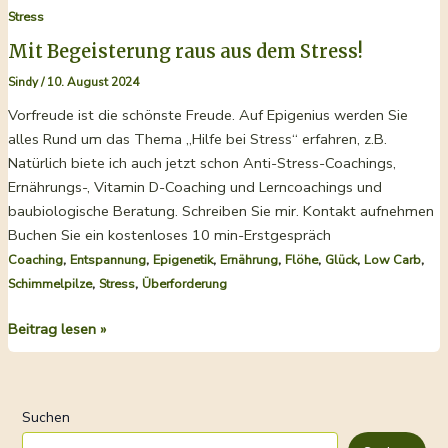
Stress
im
Haus
Mit Begeisterung raus aus dem Stress!
Sindy
/
10. August 2024
Vorfreude ist die schönste Freude. Auf Epigenius werden Sie
alles Rund um das Thema „Hilfe bei Stress“ erfahren, z.B.
Natürlich biete ich auch jetzt schon Anti-Stress-Coachings,
Ernährungs-, Vitamin D-Coaching und Lerncoachings und
baubiologische Beratung. Schreiben Sie mir. Kontakt aufnehmen
Buchen Sie ein kostenloses 10 min-Erstgespräch
,
,
,
,
,
,
,
Coaching
Entspannung
Epigenetik
Ernährung
Flöhe
Glück
Low Carb
,
,
Schimmelpilze
Stress
Überforderung
Mit
Beitrag lesen »
Begeisterung
raus
aus
Suchen
dem
Stress!