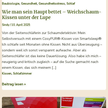
,
,
,
Baubiologie
Gesundheit
Gesundheitsstress
Schlaf
Wie man sein Haupt bettet – Weichschaum-
Kissen unter der Lupe
Sindy
/
10. April 2025
Von der Seitenschläferin zur Schaumdetektivin: Mein
Selbstversuch mit einem CosyPUR®-Kissen von Smartsleep®
Ich schlafe seit Monaten ohne Kissen. Nicht aus Überzeugung –
sondern weil ich sonst verspannt aufwache. Aber als
Seitenschläfer ist das keine Dauerlösung. Also habe ich mich –
neugierig und kritisch zugleich – auf die Suche gemacht nach
einem Kissen, das sich meinem […]
,
Kissen
Schlafzimmer
Wie
Beitrag lesen »
man
sein
Haupt
bettet