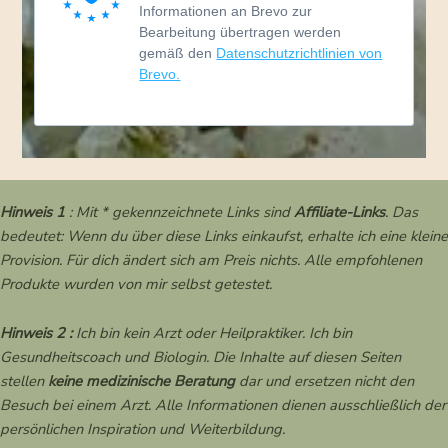
Informationen an Brevo zur
Bearbeitung übertragen werden
gemäß den
Datenschutzrichtlinien von
Brevo.
Hinweis 1
: Mit * gekennzeichnete Links sind
Affiliate-Links
. Das
bedeutet: Wenn du über diese Links einkaufst, erhalte ich eine kleine
Provision. Für dich ändert sich am Preis nichts. Alle empfohlenen
Produkte wurden von mir selbst getestet.
Hinweis 2 :
Ich bin kein Arzt oder Heilpraktiker. Ich bin
Gesundheitscoach und Biologin. Die Inhalte auf diesen Seiten
stellen
keine medizinische Beratung
dar und ersetzen nicht den
Besuch bei einem Arzt. Alle Informationen dienen ausschließlich der
persönlichen Inspiration und Weiterbildung.