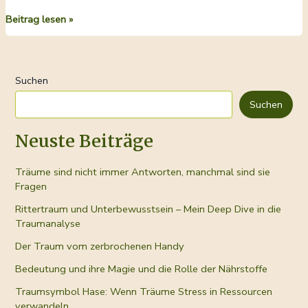
Mit
Beitrag lesen »
Begeisterung
raus
aus
Suchen
dem
Stress!
Suchen
Neuste Beiträge
Träume sind nicht immer Antworten, manchmal sind sie
Fragen
Rittertraum und Unterbewusstsein – Mein Deep Dive in die
Traumanalyse
Der Traum vom zerbrochenen Handy
Bedeutung und ihre Magie und die Rolle der Nährstoffe
Traumsymbol Hase: Wenn Träume Stress in Ressourcen
verwandeln