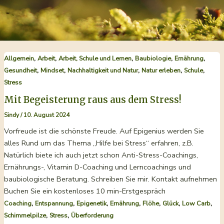
,
,
,
,
,
Allgemein
Arbeit
Arbeit, Schule und Lernen
Baubiologie
Ernährung
,
,
,
,
,
Gesundheit
Mindset
Nachhaltigkeit und Natur
Natur erleben
Schule
Stress
Mit Begeisterung raus aus dem Stress!
Sindy
/
10. August 2024
Vorfreude ist die schönste Freude. Auf Epigenius werden Sie
alles Rund um das Thema „Hilfe bei Stress“ erfahren, z.B.
Natürlich biete ich auch jetzt schon Anti-Stress-Coachings,
Ernährungs-, Vitamin D-Coaching und Lerncoachings und
baubiologische Beratung. Schreiben Sie mir. Kontakt aufnehmen
Buchen Sie ein kostenloses 10 min-Erstgespräch
,
,
,
,
,
,
,
Coaching
Entspannung
Epigenetik
Ernährung
Flöhe
Glück
Low Carb
,
,
Schimmelpilze
Stress
Überforderung