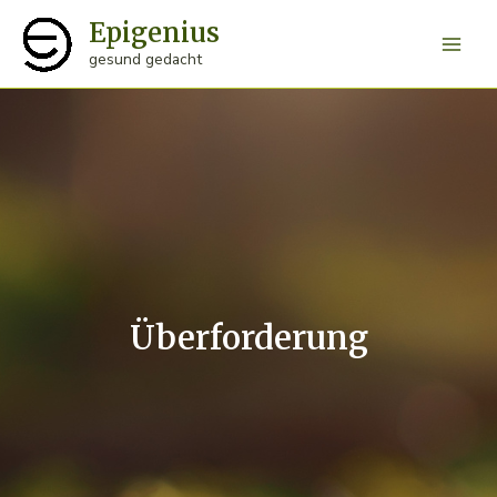
Zum
Epigenius
Inhalt
Main
gesund gedacht
springen
Men
Überforderung