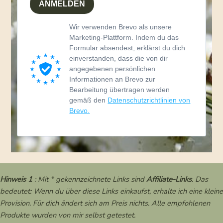
ANMELDEN
Wir verwenden Brevo als unsere
Marketing-Plattform. Indem du das
Formular absendest, erklärst du dich
einverstanden, dass die von dir
angegebenen persönlichen
Informationen an Brevo zur
Bearbeitung übertragen werden
gemäß den
Datenschutzrichtlinien von
Brevo.
Hinweis 1
: Mit * gekennzeichnete Links sind
Affiliate-Links
. Das
bedeutet: Wenn du über diese Links einkaufst, erhalte ich eine kleine
Provision. Für dich ändert sich am Preis nichts. Alle empfohlenen
Produkte wurden von mir selbst getestet.