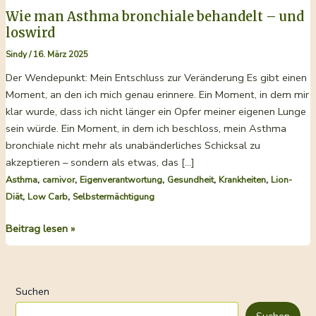
Wie man Asthma bronchiale behandelt – und
loswird
Sindy
/
16. März 2025
Der Wendepunkt: Mein Entschluss zur Veränderung Es gibt einen
Moment, an den ich mich genau erinnere. Ein Moment, in dem mir
klar wurde, dass ich nicht länger ein Opfer meiner eigenen Lunge
sein würde. Ein Moment, in dem ich beschloss, mein Asthma
bronchiale nicht mehr als unabänderliches Schicksal zu
akzeptieren – sondern als etwas, das […]
,
,
,
,
,
Asthma
carnivor
Eigenverantwortung
Gesundheit
Krankheiten
Lion-
,
,
Diät
Low Carb
Selbstermächtigung
Wie
Beitrag lesen »
man
Asthma
bronchiale
Suchen
behandelt
–
Suchen