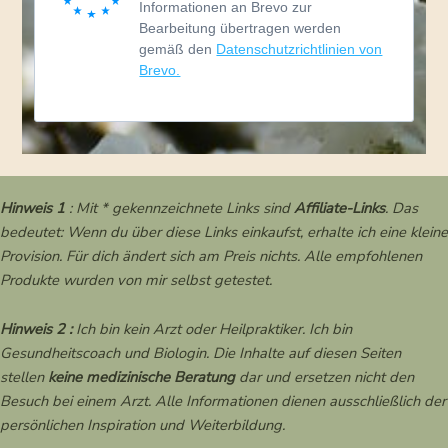
Informationen an Brevo zur
Bearbeitung übertragen werden
gemäß den
Datenschutzrichtlinien von
Brevo.
Hinweis 1
: Mit * gekennzeichnete Links sind
Affiliate-Links
. Das
bedeutet: Wenn du über diese Links einkaufst, erhalte ich eine kleine
Provision. Für dich ändert sich am Preis nichts. Alle empfohlenen
Produkte wurden von mir selbst getestet.
Hinweis 2 :
Ich bin kein Arzt oder Heilpraktiker. Ich bin
Gesundheitscoach und Biologin. Die Inhalte auf diesen Seiten
stellen
keine medizinische Beratung
dar und ersetzen nicht den
Besuch bei einem Arzt. Alle Informationen dienen ausschließlich der
persönlichen Inspiration und Weiterbildung.