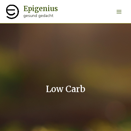
Zum
Epigenius
Inhalt
Main
gesund gedacht
springen
Men
Low Carb